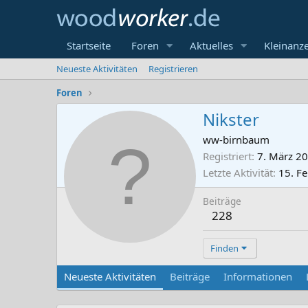
Startseite
Foren
Aktuelles
Kleinanz
Neueste Aktivitäten
Registrieren
Foren
Nikster
ww-birnbaum
Registriert
7. März 2
Letzte Aktivität
15. F
Beiträge
228
Finden
Neueste Aktivitäten
Beiträge
Informationen