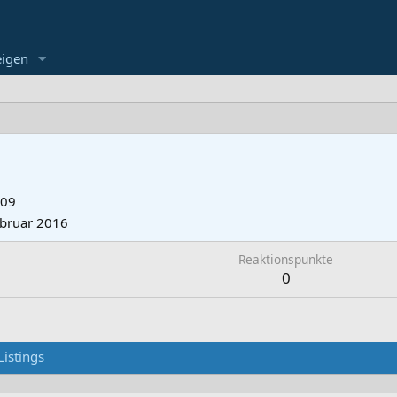
eigen
009
ebruar 2016
Reaktionspunkte
0
Listings