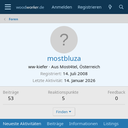
Anmelden
Registrieren
Foren
mostbluza
ww-kiefer
·
Aus
Most4tel, Österreich
Registriert
14. Juli 2008
Letzte Aktivität
14. Januar 2026
Beiträge
Reaktionspunkte
Feedback
53
5
0
Finden
Neueste Aktivitäten
Beiträge
Informationen
Listings