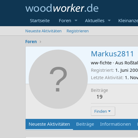
Startseite
Foren
Aktuelles
Kleinanz
Neueste Aktivitäten
Registrieren
Foren
Markus2811
ww-fichte
·
Aus
Roßtal
Registriert
1. Juni 20
Letzte Aktivität
1. No
Beiträge
19
Finden
Neueste Aktivitäten
Beiträge
Informationen