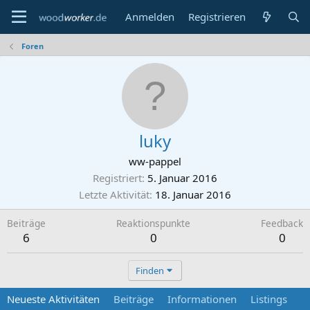
Anmelden
Registrieren
Foren
luky
ww-pappel
Registriert
5. Januar 2016
Letzte Aktivität
18. Januar 2016
Beiträge
Reaktionspunkte
Feedback
6
0
0
Finden
Neueste Aktivitäten
Beiträge
Informationen
Listings