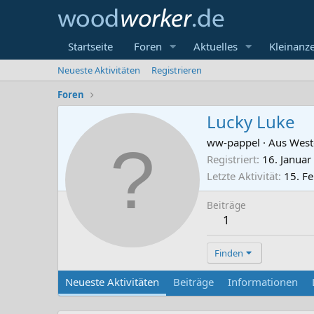
Startseite
Foren
Aktuelles
Kleinanz
Neueste Aktivitäten
Registrieren
Foren
Lucky Luke
ww-pappel
·
Aus
West
Registriert
16. Januar
Letzte Aktivität
15. F
Beiträge
1
Finden
Neueste Aktivitäten
Beiträge
Informationen