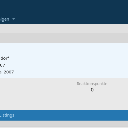
eigen
ldorf
007
ai 2007
Reaktionspunkte
0
Listings