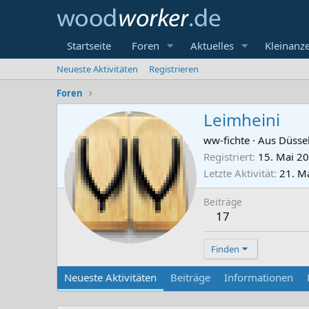
Startseite
Foren
Aktuelles
Kleinanz
Neueste Aktivitäten
Registrieren
Foren
Leimheini
ww-fichte
·
Aus
Düsse
Registriert
15. Mai 2
Letzte Aktivität
21. M
Beiträge
17
Finden
Neueste Aktivitäten
Beiträge
Informationen