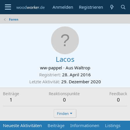
Anmelden
Registrieren
Foren
Lacos
ww-pappel
·
Aus
Waltrop
Registriert
28. April 2016
Letzte Aktivität
29. Dezember 2020
Beiträge
Reaktionspunkte
Feedback
1
0
0
Finden
Neueste Aktivitäten
Beiträge
Informationen
Listings