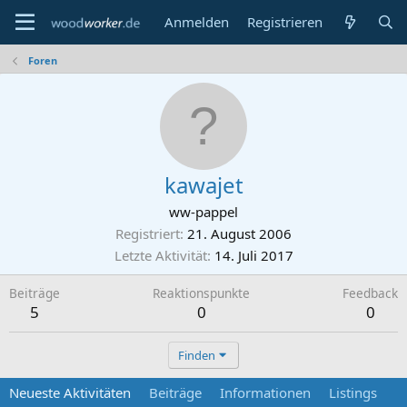
Anmelden
Registrieren
Foren
kawajet
ww-pappel
Registriert
21. August 2006
Letzte Aktivität
14. Juli 2017
Beiträge
Reaktionspunkte
Feedback
5
0
0
Finden
Neueste Aktivitäten
Beiträge
Informationen
Listings