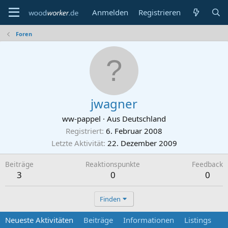
Anmelden
Registrieren
Foren
jwagner
ww-pappel
·
Aus
Deutschland
Registriert
6. Februar 2008
Letzte Aktivität
22. Dezember 2009
Beiträge
Reaktionspunkte
Feedback
3
0
0
Finden
Neueste Aktivitäten
Beiträge
Informationen
Listings