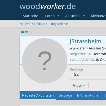
Startseite
Foren
Aktuelles
Kleinanz
Neueste Aktivitäten
Registrieren
Foren
JStrassheim
ww-kiefer
·
Aus
bei G
Registriert
4. Dezemb
Letzte Aktivität
6. Ok
Beiträge
52
Finden
Neueste Aktivitäten
Beiträge
Informationen