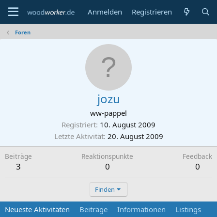
Anmelden
Registrieren
Foren
jozu
ww-pappel
Registriert
10. August 2009
Letzte Aktivität
20. August 2009
Beiträge
Reaktionspunkte
Feedback
3
0
0
Finden
Neueste Aktivitäten
Beiträge
Informationen
Listings