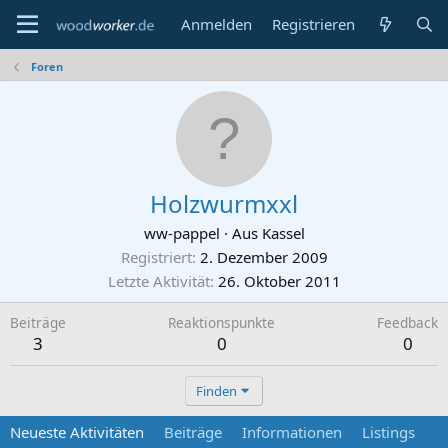
Anmelden
Registrieren
Foren
Holzwurmxxl
ww-pappel
·
Aus
Kassel
Registriert
2. Dezember 2009
Letzte Aktivität
26. Oktober 2011
Beiträge
Reaktionspunkte
Feedback
3
0
0
Finden
Neueste Aktivitäten
Beiträge
Informationen
Listings