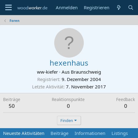
Anmelden
Registrieren
Foren
hexenhaus
ww-kiefer
·
Aus
Braunschweig
Registriert
9. Dezember 2004
Letzte Aktivität
7. November 2017
Beiträge
Reaktionspunkte
Feedback
50
0
0
Finden
Neueste Aktivitäten
Beiträge
Informationen
Listings