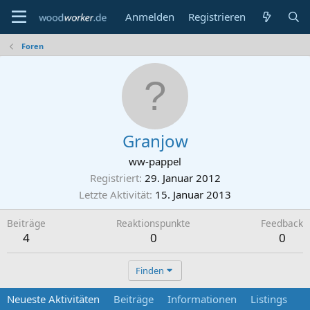
Anmelden
Registrieren
Foren
Granjow
ww-pappel
Registriert
29. Januar 2012
Letzte Aktivität
15. Januar 2013
Beiträge
Reaktionspunkte
Feedback
4
0
0
Finden
Neueste Aktivitäten
Beiträge
Informationen
Listings