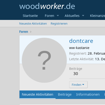
Startseite
Foren
Aktuelles
Kleinanz
Neueste Aktivitäten
Registrieren
Foren
dontcare
ww-kastanie
Registriert
28. Febru
Letzte Aktivität
13. D
Beiträge
30
Finden
Neueste Aktivitäten
Beiträge
Informationen