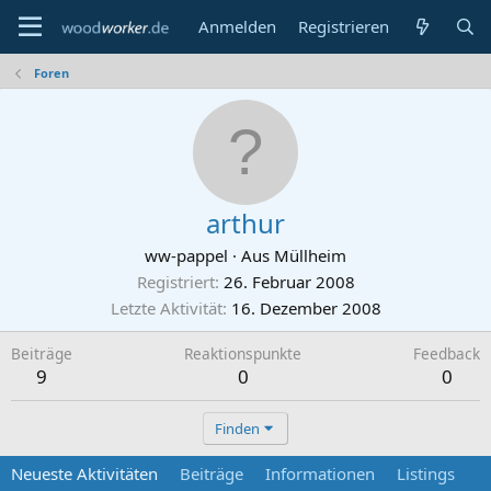
Anmelden
Registrieren
Foren
arthur
ww-pappel
·
Aus
Müllheim
Registriert
26. Februar 2008
Letzte Aktivität
16. Dezember 2008
Beiträge
Reaktionspunkte
Feedback
9
0
0
Finden
Neueste Aktivitäten
Beiträge
Informationen
Listings