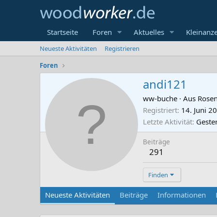
Startseite
Foren
Aktuelles
Kleinanz
Neueste Aktivitäten
Registrieren
Foren
andi121
ww-buche
·
Aus
Rose
Registriert
14. Juni 2
Letzte Aktivität
Geste
Beiträge
291
Finden
Neueste Aktivitäten
Beiträge
Informationen