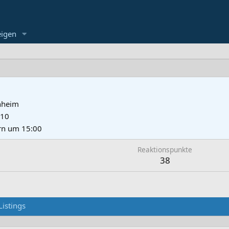
eigen
nheim
010
rn um 15:00
Reaktionspunkte
38
Listings