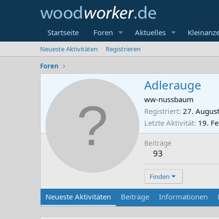
Startseite
Foren
Aktuelles
Kleinanz
Neueste Aktivitäten
Registrieren
Foren
Adlerauge
ww-nussbaum
Registriert
27. Augus
Letzte Aktivität
19. F
Beiträge
93
Finden
Neueste Aktivitäten
Beiträge
Informationen