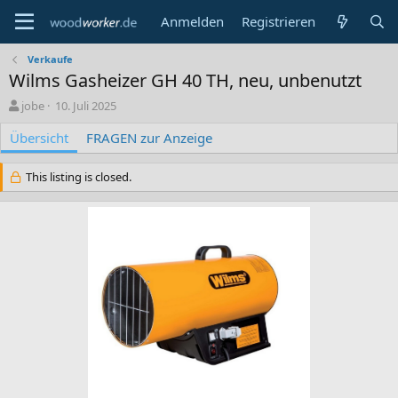
Anmelden
Registrieren
Verkaufe
Wilms Gasheizer GH 40 TH, neu, unbenutzt
A
C
jobe
10. Juli 2025
u
r
Übersicht
t
e
FRAGEN zur Anzeige
o
a
r
t
This listing is closed.
i
o
n
d
a
t
e