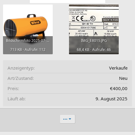
Bildschirmfoto 2025-07-10 um 08.06.09.png
IMG_E8015.JPG
713 KB · Aufrufe: 112
68,4 KB · Aufrufe: 46
Anzeigentyp
Verkaufe
Art/Zustand
Neu
Preis
€400,00
Läuft ab
9. August 2025
•••