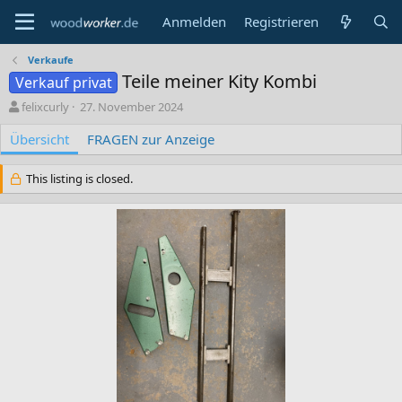
Anmelden
Registrieren
Verkaufe
Teile meiner Kity Kombi
Verkauf privat
A
C
felixcurly
27. November 2024
u
r
Übersicht
t
e
FRAGEN zur Anzeige
o
a
r
t
This listing is closed.
i
o
n
d
a
t
e