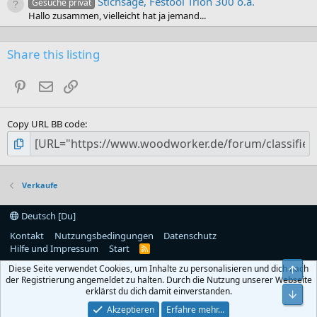
Stichsäge, Festool Trion 300 o.ä.
Gesuche privat
Hallo zusammen, vielleicht hat ja jemand...
Share this listing
Pinterest
E-Mail
Link
Copy URL BB code
Verkaufe
Deutsch [Du]
Kontakt
Nutzungsbedingungen
Datenschutz
Hilfe und Impressum
Start
R
S
Diese Seite verwendet Cookies, um Inhalte zu personalisieren und dich nach
Obe
S
der Registrierung angemeldet zu halten. Durch die Nutzung unserer Webseite
erklärst du dich damit einverstanden.
Unt
Akzeptieren
Erfahre mehr…