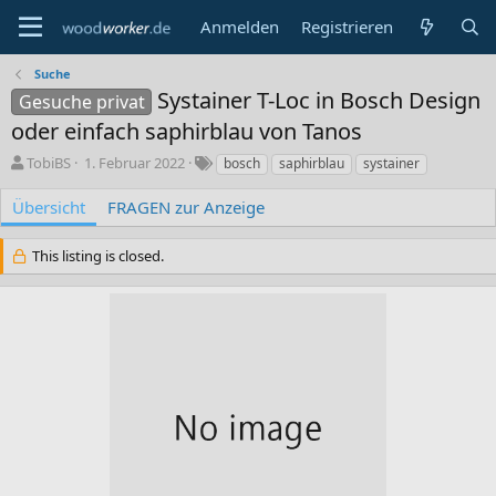
Anmelden
Registrieren
Suche
Systainer T-Loc in Bosch Design
Gesuche privat
oder einfach saphirblau von Tanos
A
C
S
TobiBS
1. Februar 2022
bosch
saphirblau
systainer
u
r
c
t
e
h
Übersicht
FRAGEN zur Anzeige
o
a
l
r
t
a
This listing is closed.
i
g
o
w
n
o
d
r
a
t
t
e
e