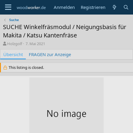
Anmelden
Registrieren
Suche
SUCHE Winkelfräsmodul / Neigungsbasis für
Makita / Katsu Kantenfräse
A
C
Holzgolf
7. Mai 2021
u
r
Übersicht
t
e
FRAGEN zur Anzeige
o
a
r
t
This listing is closed.
i
o
n
d
a
t
e