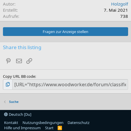
Autor
Holzgolf
Erstellt
7. Mai 2021
Aufrufe
738
Fragen zur Anzeige stellen
Share this listing
Pinterest
E-Mail
Link
Copy URL BB code
Suche
Deutsch [Du]
Kontakt
Nutzungsbedingungen
Datenschutz
Hilfe und Impressum
Start
R