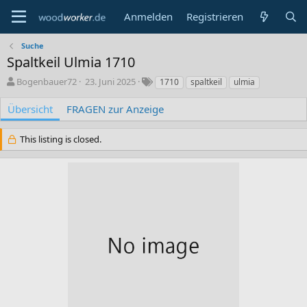
Anmelden
Registrieren
Suche
Spaltkeil Ulmia 1710
A
C
S
Bogenbauer72
23. Juni 2025
1710
spaltkeil
ulmia
u
r
c
t
e
h
Übersicht
FRAGEN zur Anzeige
o
a
l
r
t
a
This listing is closed.
i
g
o
w
n
o
d
r
a
t
t
e
e