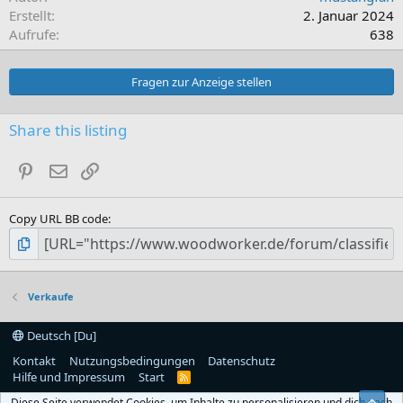
Erstellt
2. Januar 2024
Aufrufe
638
Fragen zur Anzeige stellen
Share this listing
Pinterest
E-Mail
Link
Copy URL BB code
Verkaufe
Deutsch [Du]
Kontakt
Nutzungsbedingungen
Datenschutz
Hilfe und Impressum
Start
R
S
Diese Seite verwendet Cookies, um Inhalte zu personalisieren und dich nach
S