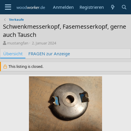
Anmelden
Registrieren
Verkaufe
Schwenkmesserkopf, Fasemesserkopf, gerne
auch Tausch
A
C
mustangfan
2. Januar 2024
u
r
Übersicht
t
FRAGEN zur Anzeige
e
o
a
r
t
This listing is closed.
i
o
n
d
a
t
e