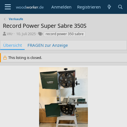
Anmelden
Registrieren
Verkaufe
Record Power Super Sabre 350S
A
C
S
VKr
10. Juli 2025
record power 350 sabre
u
r
c
t
e
h
Übersicht
FRAGEN zur Anzeige
o
a
l
r
t
a
This listing is closed.
i
g
o
w
n
o
d
r
a
t
t
e
e