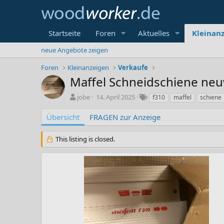
Startseite
Foren
Aktuelles
Kleinan
neue Angebote zeigen
Foren
Kleinanzeigen
Verkaufe
Maffel Schneidschiene neuw
A
C
S
jobe
14. April 2025
f310
maffel
schiene
u
r
c
t
e
h
Übersicht
FRAGEN zur Anzeige
o
a
l
r
t
a
This listing is closed.
i
g
o
w
n
o
d
r
a
t
t
e
e