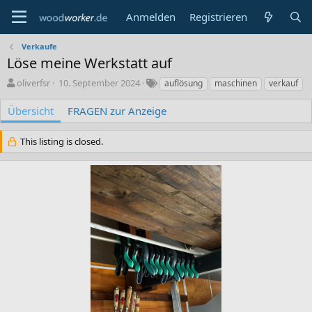
Anmelden
Registrieren
Verkaufe
Löse meine Werkstatt auf
A
C
S
oliverfsr
10. September 2024
auflösung
maschinen
verkauf
u
r
c
t
e
h
Übersicht
FRAGEN zur Anzeige
o
a
l
r
t
a
This listing is closed.
i
g
o
w
n
o
d
r
a
t
t
e
e