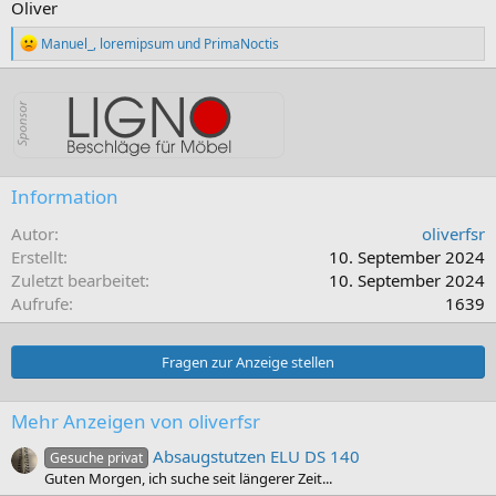
Oliver
R
Manuel_
,
loremipsum
und
PrimaNoctis
e
a
k
t
i
o
n
e
Information
n
:
Autor
oliverfsr
Erstellt
10. September 2024
Zuletzt bearbeitet
10. September 2024
Aufrufe
1639
Fragen zur Anzeige stellen
Mehr Anzeigen von oliverfsr
Absaugstutzen ELU DS 140
Gesuche privat
Guten Morgen, ich suche seit längerer Zeit...