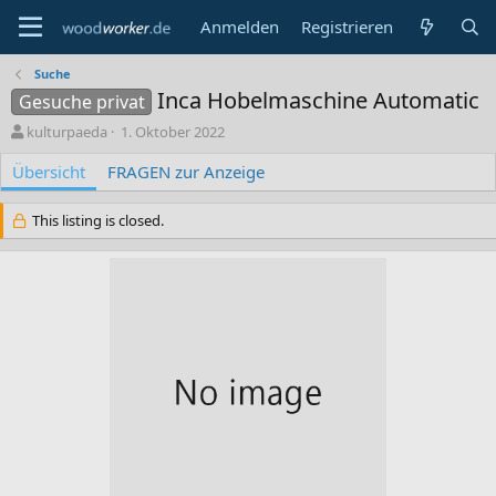
Anmelden
Registrieren
Suche
Inca Hobelmaschine Automatic
Gesuche privat
A
C
kulturpaeda
1. Oktober 2022
u
r
Übersicht
t
FRAGEN zur Anzeige
e
o
a
r
t
This listing is closed.
i
o
n
d
a
t
e