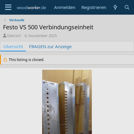
Anmelden
Registrieren
Verkaufe
Festo VS 500 Verbindungseinheit
A
C
Dietrich
6. November 2025
u
r
Übersicht
t
e
FRAGEN zur Anzeige
o
a
r
t
This listing is closed.
i
o
n
d
a
t
e