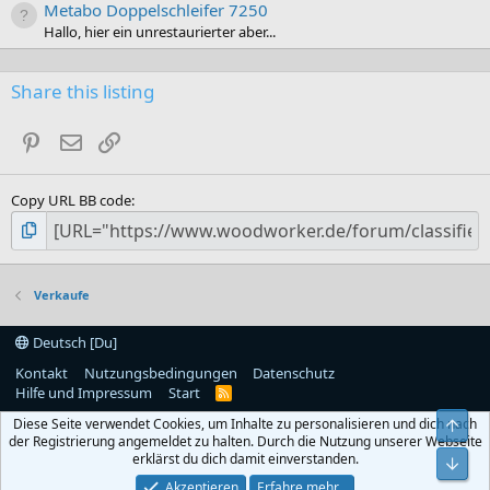
Metabo Doppelschleifer 7250
Hallo, hier ein unrestaurierter aber...
Share this listing
Pinterest
E-Mail
Link
Copy URL BB code
Verkaufe
Deutsch [Du]
Kontakt
Nutzungsbedingungen
Datenschutz
Hilfe und Impressum
Start
R
S
Diese Seite verwendet Cookies, um Inhalte zu personalisieren und dich nach
S
Obe
der Registrierung angemeldet zu halten. Durch die Nutzung unserer Webseite
erklärst du dich damit einverstanden.
Unt
Akzeptieren
Erfahre mehr…