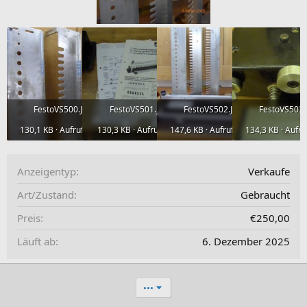
FestoVS500.JPG
FestoVS501.jpg
FestoVS502.JPG
FestoVS503.
130,1 KB · Aufrufe: 230
130,3 KB · Aufrufe: 99
147,6 KB · Aufrufe: 108
134,3 KB · Aufru
Anzeigentyp
Verkaufe
Art/Zustand
Gebraucht
Preis
€250,00
Läuft ab
6. Dezember 2025
•••