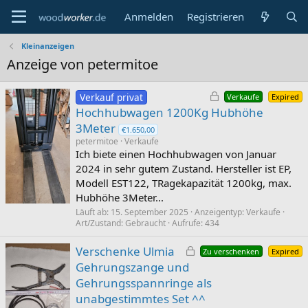
Anmelden
Registrieren
Kleinanzeigen
Anzeige von petermitoe
G
Verkauf privat
Verkaufe
Expired
e
Hochhubwagen 1200Kg Hubhöhe
s
3Meter
€1.650,00
p
petermitoe
Verkaufe
e
Ich biete einen Hochhubwagen von Januar
r
2024 in sehr gutem Zustand. Hersteller ist EP,
r
Modell EST122, TRagekapazität 1200kg, max.
t
Hubhöhe 3Meter...
Läuft ab
15. September 2025
Anzeigentyp
Verkaufe
Art/Zustand
Gebraucht
Aufrufe
434
G
Verschenke Ulmia
Zu verschenken
Expired
e
Gehrungszange und
s
Gehrungsspannringe als
p
unabgestimmtes Set ^^
e