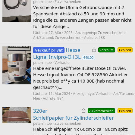
petermitoe
Zu verschenken
r
Verschenke die Ulmia Gehrungszange mit 2
r
Spannseiten Abstand ca 50 und 90 mm und
t
Ringe die zu anderen Zangen passen aber nicht
für diese Zange...
Läuft ab
27. März 2025
Anzeigentyp
Zu verschenken
Art/Zustand
Zu verschenken
Aufrufe
538
G
Hesse
Verkauf privat
Verkaufe
Expired
e
Lignal Invipro-Oil 3L
€40,00
s
petermitoe
Verkaufe
Habe eine ungeöffnete 3Liter Dose Öl zuviel.
p
Hesse Lignal Invipro-Oil OE 528560 Aktueller
e
Neupreis bei e**y ca 110 80E (hab nochmal
r
geschaut^^)...
r
t
Läuft ab
11. Mai 2024
Anzeigentyp
Verkaufe
Art/Zustand
Neu
Aufrufe
984
G
320er
Zu verschenken
Expired
e
Schleifpapier für Zylinderschleifer
s
petermitoe
Zu verschenken
Habe Schleifpapier, 1x 60cm x ca 180cm spitz
p