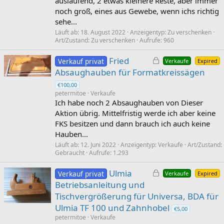
auslaufend, 2 etwas kleinere Reste, aber immer
e
noch groß, eines aus Gewebe, wenn ichs richtig
r
sehe...
r
t
Läuft ab
18. August 2022
Anzeigentyp
Zu verschenken
Art/Zustand
Zu verschenken
Aufrufe
960
G
Fried
Verkauf privat
Verkaufe
Expired
e
Absaughauben für Formatkreissägen
s
€100,00
p
petermitoe
Verkaufe
e
Ich habe noch 2 Absaughauben von Dieser
r
Aktion übrig. Mittelfristig werde ich aber keine
r
FKS besitzen und dann brauch ich auch keine
t
Hauben...
Läuft ab
12. Juni 2022
Anzeigentyp
Verkaufe
Art/Zustand
Gebraucht
Aufrufe
1.293
G
Ulmia
Verkauf privat
Verkaufe
Expired
e
Betriebsanleitung und
s
Tischvergrößerung für Universa, BDA für
p
Ulmia TF 100 und Zahnhobel
€5,00
e
petermitoe
Verkaufe