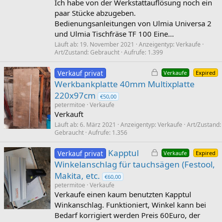
r
Ich habe von der Werkstattauflösung noch ein
r
paar Stücke abzugeben.
t
Bedienungsanleitungen von Ulmia Universa 2
und Ulmia Tischfräse TF 100 Eine...
Läuft ab
19. November 2021
Anzeigentyp
Verkaufe
Art/Zustand
Gebraucht
Aufrufe
1.399
G
Verkauf privat
Verkaufe
Expired
e
Werkbankplatte 40mm Multixplatte
s
220x97cm
€50,00
p
petermitoe
Verkaufe
e
Verkauft
r
Läuft ab
6. März 2021
Anzeigentyp
Verkaufe
Art/Zustand
Gebraucht
Aufrufe
1.356
r
t
G
Kapptul
Verkauf privat
Verkaufe
Expired
e
Winkelanschlag für tauchsägen (Festool,
s
Makita, etc.
€60,00
p
petermitoe
Verkaufe
e
Verkaufe einen kaum benutzten Kapptul
r
Winkanschlag. Funktioniert, Winkel kann bei
r
Bedarf korrigiert werden Preis 60Euro, der