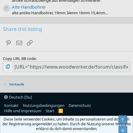
antike Schraubzwinge aus ehemaligen Schreinerei
Alte Handbohrer
alte antike Handbohrer, 19mm 34mm 16mm 15,4mm...
Share this listing
Pinterest
E-Mail
Link
Copy URL BB code
Verkaufe
Deutsch [Du]
Kontakt
Nutzungsbedingungen
Datenschutz
Hilfe und Impressum
Start
R
S
Diese Seite verwendet Cookies, um Inhalte zu personalisieren und dich nach
S
Obe
der Registrierung angemeldet zu halten. Durch die Nutzung unserer Webseite
erklärst du dich damit einverstanden.
Unt