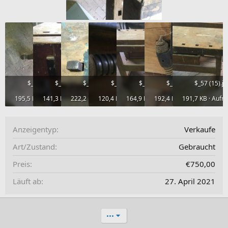
$_57 (16).jpeg
$_57 (10).jpeg
$_57 (11).jpeg
$_57 (12).jpeg
$_57 (13).jpeg
$_57 (14).jpeg
$_57 (15).j
195,5 KB · Aufrufe: 710
141,3 KB · Aufrufe: 322
222,2 KB · Aufrufe: 327
120,4 KB · Aufrufe: 320
164,9 KB · Aufrufe: 333
192,4 KB · Aufrufe: 330
191,7 KB · Aufru
Anzeigentyp
Verkaufe
Art/Zustand
Gebraucht
Preis
€750,00
Läuft ab
27. April 2021
•••