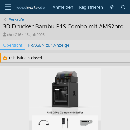
Anmelden
Registrieren
Verkaufe
3D Drucker Bambu P1S Combo mit AMS2pro
A
C
chris216
15. Juli 2025
u
r
Übersicht
t
e
FRAGEN zur Anzeige
o
a
r
t
This listing is closed.
i
o
n
d
a
t
e